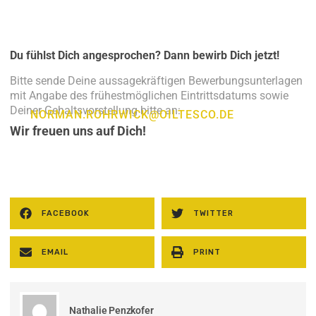
Mountainbike-Trail – hier findest Du Deinen Ausgleich
Du fühlst Dich angesprochen? Dann bewirb Dich jetzt!
Bitte sende Deine aussagekräftigen Bewerbungsunterlagen
mit Angabe des frühestmöglichen Eintrittsdatums sowie
Deiner Gehaltsvorstellung bitte an:
NORMAN.ROHRWICK@OILTESCO.DE
Wir freuen uns auf Dich!
FACEBOOK
TWITTER
EMAIL
PRINT
Nathalie Penzkofer