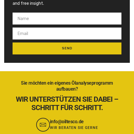
and free insight.
SEND
Alternative:
Sie möchten ein eigenes Ölanalyseprogramm
aufbauen?
WIR UNTERSTÜTZEN SIE DABEI –
SCHRITT FÜR SCHRITT.
info@oiltesco.de
WIR BERATEN SIE GERNE