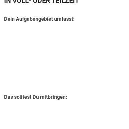
IN VOLL- ODER TEILZEIT
Dein Aufgabengebiet umfasst:
Durchführung von Öl- und Betriebsstoffanalysen mittels
unterschiedlicher Analyseverfahren, u.a. Spektrometrie,
Viskosimetrie und Titration
Bedienung, Kalibrierung und Wartung von Laborgeräten
Überprüfung von Messergebnissen
Administration von Verbrauchsmaterialien
Optimierung der Laborabläufe
Das solltest Du mitbringen:
Erfolgreich abgeschlossene Berufsausbildung zum
Chemielaboranten (m/w/d), Chemisch-Technischen
Assistenten (CTA) (m/w/d) oder eine vergleichbare
Qualifikation