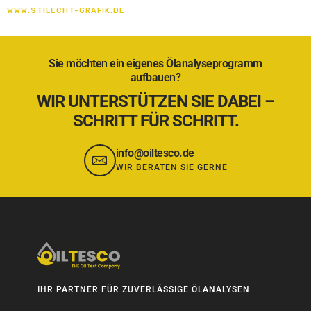
WWW.STILECHT-GRAFIK.DE
Sie möchten ein eigenes Ölanalyseprogramm
aufbauen?
WIR UNTERSTÜTZEN SIE DABEI –
SCHRITT FÜR SCHRITT.
info@oiltesco.de
WIR BERATEN SIE GERNE
IHR PARTNER FÜR ZUVERLÄSSIGE ÖLANALYSEN